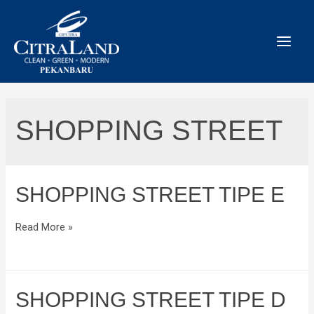
Skip
to
content
SHOPPING STREET
SHOPPING STREET TIPE E
Shopping
Read More »
Street
Tipe
E
SHOPPING STREET TIPE D