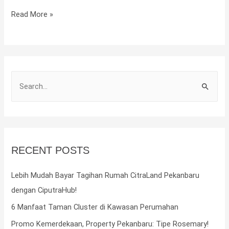
Shopping
Read More »
Street
Tipe
A
S
e
a
r
c
RECENT POSTS
h
f
Lebih Mudah Bayar Tagihan Rumah CitraLand Pekanbaru
o
dengan CiputraHub!
r
6 Manfaat Taman Cluster di Kawasan Perumahan
:
Promo Kemerdekaan, Property Pekanbaru: Tipe Rosemary!