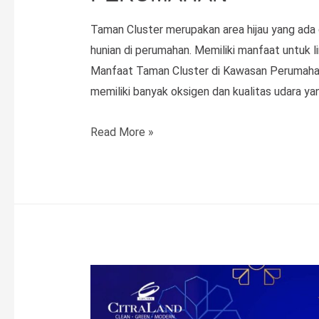
Taman Cluster merupakan area hijau yang ada di
hunian di perumahan. Memiliki manfaat untuk l
Manfaat Taman Cluster di Kawasan Perumahan 
memiliki banyak oksigen dan kualitas udara yan
6
Read More »
Manfaat
Taman
Cluster
di
Kawasan
Perumahan