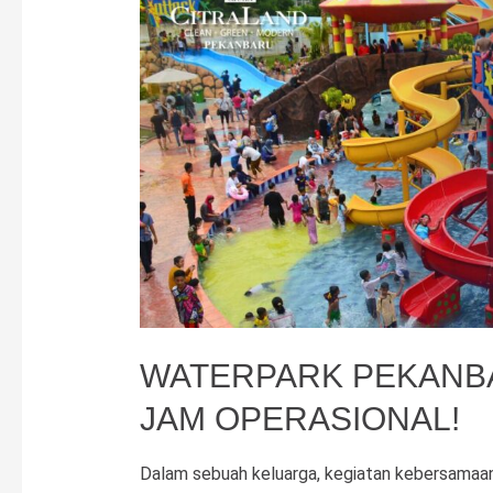
pada
ajang
FinanceAsia
Awards
2025!
WATERPARK PEKANBAR
JAM OPERASIONAL!
Dalam sebuah keluarga, kegiatan kebersamaan 