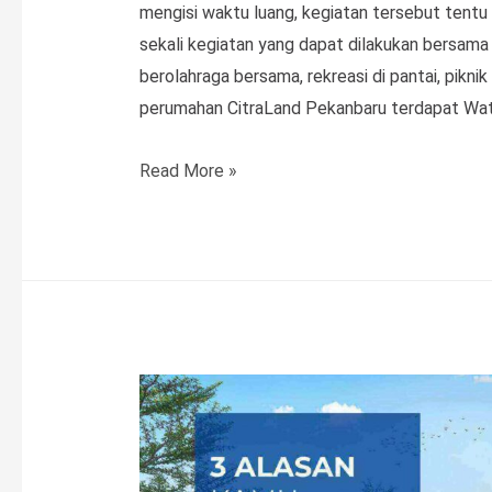
mengisi waktu luang, kegiatan tersebut tent
sekali kegiatan yang dapat dilakukan bersama 
berolahraga bersama, rekreasi di pantai, pikni
perumahan CitraLand Pekanbaru terdapat Wa
Waterpark
Read More »
Pekanbaru:
Lokasi,
Tiket
dan
Jam
Operasional!