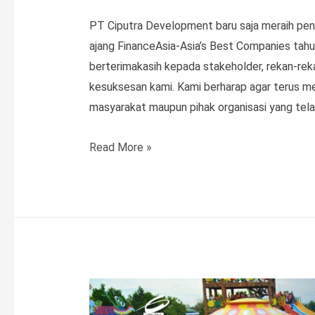
PT Ciputra Development baru saja meraih pe
ajang FinanceAsia-Asia’s Best Companies tahu
berterimakasih kepada stakeholder, rekan-reka
kesuksesan kami. Kami berharap agar terus me
masyarakat maupun pihak organisasi yang telah
Ciputra
Read More »
Development
meraih
penghargaan
Gold:
Best
Real
Estate
Company