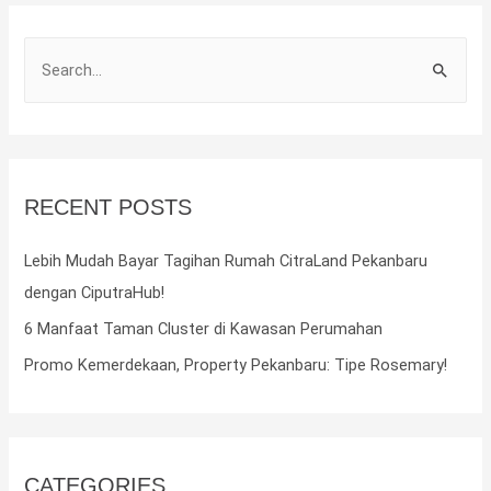
S
e
a
r
c
RECENT POSTS
h
f
Lebih Mudah Bayar Tagihan Rumah CitraLand Pekanbaru
o
dengan CiputraHub!
r
6 Manfaat Taman Cluster di Kawasan Perumahan
:
Promo Kemerdekaan, Property Pekanbaru: Tipe Rosemary!
CATEGORIES