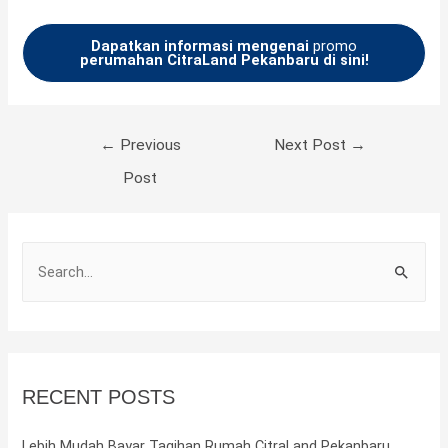
Dapatkan informasi mengenai
promo
perumahan CitraLand Pekanbaru di sini!
←
Previous
Next Post
→
Post
S
e
a
r
c
RECENT POSTS
h
f
Lebih Mudah Bayar Tagihan Rumah CitraLand Pekanbaru