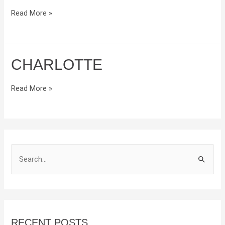
Victoria
Read More »
CHARLOTTE
Charlotte
Read More »
S
e
a
r
c
RECENT POSTS
h