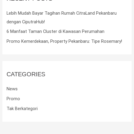
f
Lebih Mudah Bayar Tagihan Rumah CitraLand Pekanbaru
o
dengan CiputraHub!
r
6 Manfaat Taman Cluster di Kawasan Perumahan
:
Promo Kemerdekaan, Property Pekanbaru: Tipe Rosemary!
CATEGORIES
News
Promo
Tak Berkategori